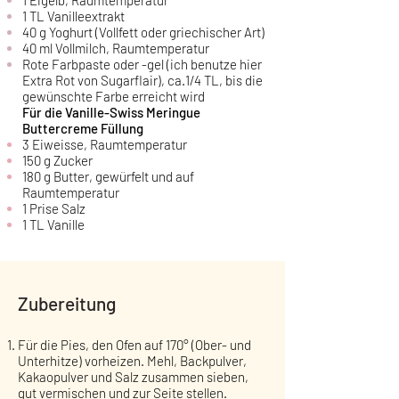
1 Eigelb, Raumtemperatur
1 TL Vanilleextrakt
40 g Yoghurt (Vollfett oder griechischer Art)
40 ml Vollmilch, Raumtemperatur
Rote Farbpaste oder -gel (ich benutze hier
Extra Rot von Sugarflair), ca.1/4 TL, bis die
gewünschte Farbe erreicht wird
Für die Vanille-Swiss Meringue
Buttercreme Füllung
3 Eiweisse, Raumtemperatur
150 g Zucker
180 g Butter, gewürfelt und auf
Raumtemperatur
1 Prise Salz
1 TL Vanille
Zubereitung
Für die Pies, den Ofen auf 170° (Ober- und
Unterhitze) vorheizen. Mehl, Backpulver,
Kakaopulver und Salz zusammen sieben,
gut vermischen und zur Seite stellen.