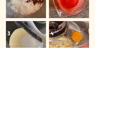
3
4
5
6
6
7